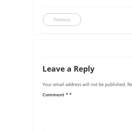
Post
Previous
Previous
post:
navigation
Leave a Reply
Your email address will not be published.
Re
Comment
*